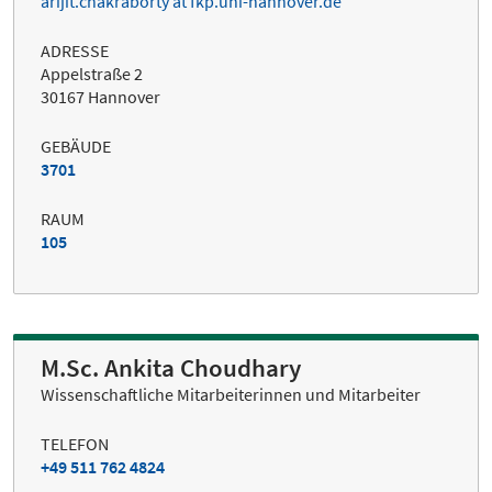
arijit.chakraborty at fkp.uni-hannover.de
ADRESSE
Appelstraße 2
30167 Hannover
GEBÄUDE
3701
RAUM
105
M.Sc. Ankita Choudhary
Wissenschaftliche Mitarbeiterinnen und Mitarbeiter
TELEFON
+49 511 762 4824