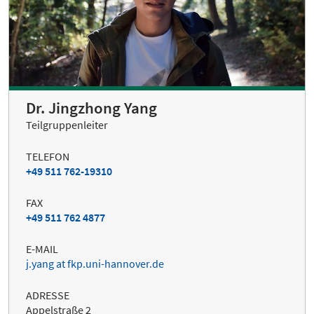
Dr. Jingzhong Yang
Teilgruppenleiter
TELEFON
+49 511 762-19310
FAX
+49 511 762 4877
E-MAIL
j.yang at fkp.uni-hannover.de
ADRESSE
Appelstraße 2