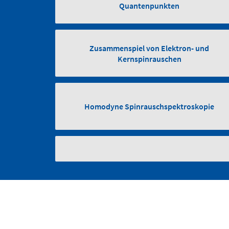
Quantenpunkten
Zusammenspiel von Elektron- und
Kernspinrauschen
Homodyne Spinrauschspektroskopie